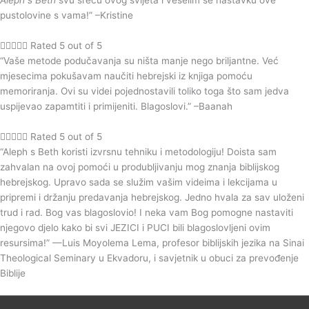
pustolovine s vama!” –Kristine





Rated 5 out of 5
“Vaše metode podučavanja su ništa manje nego briljantne. Već
mjesecima pokušavam naučiti hebrejski iz knjiga pomoću
memoriranja. Ovi su videi pojednostavili toliko toga što sam jedva
uspijevao zapamtiti i primijeniti. Blagoslovi.” –Baanah





Rated 5 out of 5
“Aleph s Beth koristi izvrsnu tehniku i metodologiju! Doista sam
zahvalan na ovoj pomoći u produbljivanju mog znanja biblijskog
hebrejskog. Upravo sada se služim vašim videima i lekcijama u
pripremi i držanju predavanja hebrejskog. Jedno hvala za sav uloženi
trud i rad. Bog vas blagoslovio! I neka vam Bog pomogne nastaviti
njegovo djelo kako bi svi JEZICI i PUCI bili blagoslovljeni ovim
resursima!” —Luis Moyolema Lema, profesor biblijskih jezika na Sinai
Theological Seminary u Ekvadoru, i savjetnik u obuci za prevođenje
Biblije