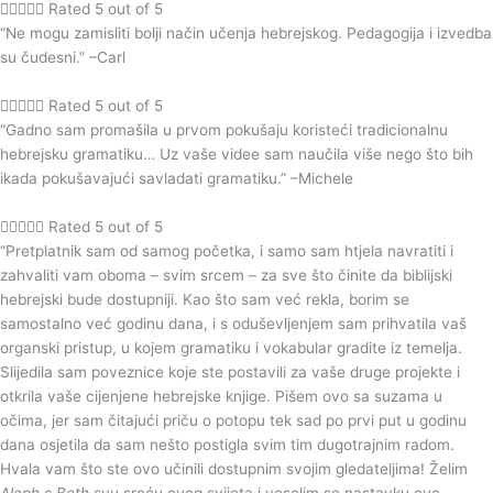





Rated 5 out of 5
“Ne mogu zamisliti bolji način učenja hebrejskog. Pedagogija i izvedba
su čudesni.” –Carl





Rated 5 out of 5
“Gadno sam promašila u prvom pokušaju koristeći tradicionalnu
hebrejsku gramatiku… Uz vaše videe sam naučila više nego što bih
ikada pokušavajući savladati gramatiku.” –Michele





Rated 5 out of 5
“Pretplatnik sam od samog početka, i samo sam htjela navratiti i
zahvaliti vam oboma – svim srcem – za sve što činite da biblijski
hebrejski bude dostupniji. Kao što sam već rekla, borim se
samostalno već godinu dana, i s oduševljenjem sam prihvatila vaš
organski pristup, u kojem gramatiku i vokabular gradite iz temelja.
Slijedila sam poveznice koje ste postavili za vaše druge projekte i
otkrila vaše cijenjene hebrejske knjige. Pišem ovo sa suzama u
očima, jer sam čitajući priču o potopu tek sad po prvi put u godinu
dana osjetila da sam nešto postigla svim tim dugotrajnim radom.
Hvala vam što ste ovo učinili dostupnim svojim gledateljima! Želim
Aleph s Beth
svu sreću ovog svijeta i veselim se nastavku ove