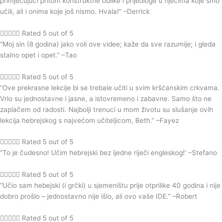
primjećujući pritom konstruktne oblike i prijedloge u riječima koje smo
učili, ali i onima koje još nismo. Hvala!” –Derrick





Rated 5 out of 5
“Moj sin (8 godina) jako voli ove videe; kaže da sve razumije; i gleda
stalno opet i opet.” –Tao





Rated 5 out of 5
“Ove prekrasne lekcije bi se trebale učiti u svim kršćanskim crkvama.
Vrlo su jednostavne i jasne, a istovremeno i zabavne. Samo što ne
zaplačem od radosti. Najbolji trenuci u mom životu su slušanje ovih
lekcija hebrejskog s najvećom učiteljicom, Beth.” –Fayez





Rated 5 out of 5
“To je čudesno! Učim hebrejski bez ijedne riječi engleskog!’ –Stefano





Rated 5 out of 5
“Učio sam hebejski (i grčki) u sjemeništu prije otprilike 40 godina i nije
dobro prošlo – jednostavno nije išlo, ali ovo vaše IDE.” –Robert





Rated 5 out of 5