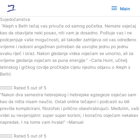
Skip
Main
Main
to
content
Svjedočanstva
“Aleph s Beth tečaj vas privuče od samog početka. Nemate osjećaj
kao da obavljate neki posao, niti vam je dosadno. Poštuje vas i ne
podcjenjuje vaše mogućnosti, ali također zahtijeva od vas određeno
vrijeme i radosni angažman potreban da usvojite jednu po jednu
svaku riječ i izraz. Nakon gledanja videa osjećam se umorno, ali za
vrijeme gledanja osjećam se puna energije.” –Carla Hunt, učitelj
latinskog i grčkog (ovdje pročitajte cijelu njezinu objavu o Aleph s
Beth)





Rated 5 out of 5
“Nakon dva semestra hebrejskog i hebrejske egzegeze osjećao sam
kao da ništa nisam naučio. Ostali online tečajevi i podcasti su bili
previše komplicirani, filozofski i prilično obeshrabrujući. Međutim, vaši
videi su nevjerojatni: super super korisni, i konačno osjećam nekakav
napredak. I na tome vam hvala!” –Manuel





Rated 5 out of 5