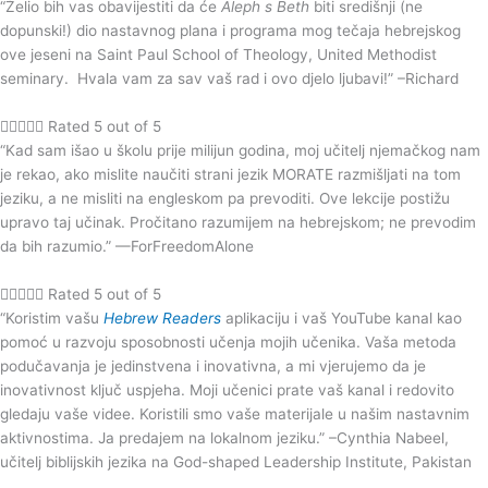
“Želio bih vas obavijestiti da će
Aleph s Beth
biti središnji (ne
dopunski!) dio nastavnog plana i programa mog tečaja hebrejskog
ove jeseni na Saint Paul School of Theology, United Methodist
seminary. Hvala vam za sav vaš rad i ovo djelo ljubavi!” –Richard





Rated 5 out of 5
“Kad sam išao u školu prije milijun godina, moj učitelj njemačkog nam
je rekao, ako mislite naučiti strani jezik MORATE razmišljati na tom
jeziku, a ne misliti na engleskom pa prevoditi. Ove lekcije postižu
upravo taj učinak. Pročitano razumijem na hebrejskom; ne prevodim
da bih razumio.” —ForFreedomAlone





Rated 5 out of 5
“Koristim vašu
Hebrew Readers
aplikaciju i vaš YouTube kanal kao
pomoć u razvoju sposobnosti učenja mojih učenika. Vaša metoda
podučavanja je jedinstvena i inovativna, a mi vjerujemo da je
inovativnost ključ uspjeha. Moji učenici prate vaš kanal i redovito
gledaju vaše videe. Koristili smo vaše materijale u našim nastavnim
aktivnostima. Ja predajem na lokalnom jeziku.” –Cynthia Nabeel,
učitelj biblijskih jezika na God-shaped Leadership Institute, Pakistan