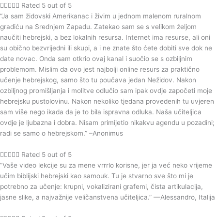





Rated 5 out of 5
“Ja sam židovski Amerikanac i živim u jednom malenom ruralnom
gradiću na Srednjem Zapadu. Zatekao sam se s velikom željom
naučiti hebrejski, a bez lokalnih resursa. Internet ima resurse, ali oni
su obično bezvrijedni ili skupi, a i ne znate što ćete dobiti sve dok ne
date novac. Onda sam otkrio ovaj kanal i suočio se s ozbiljnim
problemom. Mislim da ovo jest najbolji online resurs za praktično
učenje hebrejskog, samo što tu poučava jedan Nežidov. Nakon
ozbiljnog promišljanja i molitve odlučio sam ipak ovdje započeti moje
hebrejsku pustolovinu. Nakon nekoliko tjedana provedenih tu uvjeren
sam više nego ikada da je to bila ispravna odluka. Naša učiteljica
ovdje je ljubazna i dobra. Nisam primijetio nikakvu agendu u pozadini;
radi se samo o hebrejskom.” –Anonimus





Rated 5 out of 5
“Vaše video lekcije su za mene vrrrlo korisne, jer ja već neko vrijeme
učim biblijski hebrejski kao samouk. Tu je stvarno sve što mi je
potrebno za učenje: krupni, vokalizirani grafemi, čista artikulacija,
jasne slike, a najvažnije veličanstvena učiteljica.” —Alessandro, Italija