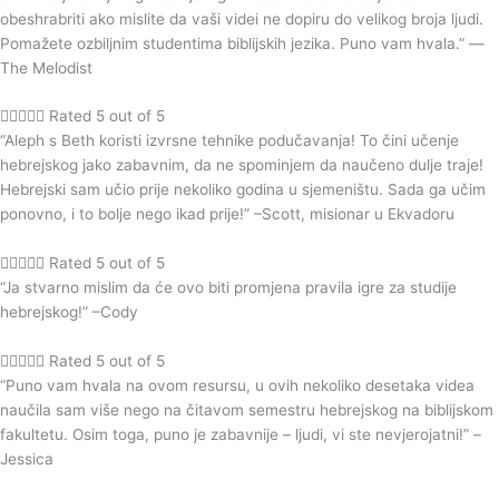
obeshrabriti ako mislite da vaši videi ne dopiru do velikog broja ljudi.
Pomažete ozbiljnim studentima biblijskih jezika. Puno vam hvala.” —
The Melodist





Rated 5 out of 5
“Aleph s Beth koristi izvrsne tehnike podučavanja! To čini učenje
hebrejskog jako zabavnim, da ne spominjem da naučeno dulje traje!
Hebrejski sam učio prije nekoliko godina u sjemeništu. Sada ga učim
ponovno, i to bolje nego ikad prije!” –Scott, misionar u Ekvadoru





Rated 5 out of 5
“Ja stvarno mislim da će ovo biti promjena pravila igre za studije
hebrejskog!” –Cody





Rated 5 out of 5
“Puno vam hvala na ovom resursu, u ovih nekoliko desetaka videa
naučila sam više nego na čitavom semestru hebrejskog na biblijskom
fakultetu. Osim toga, puno je zabavnije – ljudi, vi ste nevjerojatni!” –
Jessica