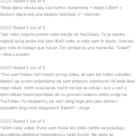





Rated 5 out of 5
“Moja djeca obožavaju vaš humor. Karantena + Aleph s Beth =
šestoro djece koji uče biblijski hebrejski :)” –Hannah





Rated 5 out of 5
“Već neko vrijeme pratim vaše lekcije na YouTubeu. To je daleko
najbolji tečaj jezika koji sam IKAD vidio, a vidio sam ih dosta. Gracias
por todo el trabajo que hacen. De verdad es una maravilla. Todah!”
—Bob Lampkin





Rated 5 out of 5
“Ovo sam trebao reći nakon prvog videa, ali sam bio toliko uzbuđen
dijeleći ga svojim prijateljima da sam potpuno zaboravio! Ali bolje ikad
nego nikad. Volim ovaj kanal, način na koji se odvija i sve u vezi s
njim! Nikad nisam pomišljao da ću pronaći ovakvo nešto ovdje na
YouTubeu i to besplatno, pa sam zbog toga jako jako sretan i
uzbuđen! Bog neka blagoslovi! Šalom!” –Jorge





Rated 5 out of 5
“Volim vaše videe. Puno vam hvala što toliko radite na pokušaju
dovođenja biblijskog hebrejskog u naše živote. Ne dajte se