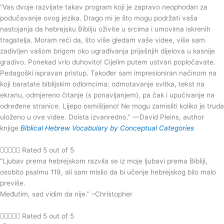
“Vas dvoje razvijate takav program koji je zapravo neophodan za
podučavanje ovog jezika. Drago mi je što mogu podržati vaša
nastojanja da hebrejsku Bibliju oživite u srcima i umovima iskrenih
tragatelja. Moram reći da, što više gledam vaše videe, više sam
zadivljen vašom brigom oko ugrađivanja prijašnjih dijelova u kasnije
gradivo. Ponekad vrlo duhovito! Cijelim putem ustvari popločavate.
Pedagoški ispravan pristup. Također sam impresioniran načinom na
koji baratate biblijskim odlomcima: odmotavanje svitka, tekst na
ekranu, odmjereno čitanje (s ponavljanjem), pa čak i upućivanje na
određene stranice. Lijepo osmišljeno! Ne mogu zamisliti koliko je truda
uloženo u ove videe. Doista izvanredno.” —David Pleins, author
knjige
Biblical Hebrew Vocabulary by Conceptual Categories





Rated 5 out of 5
“
Ljubav prema hebrejskom razvila se iz moje ljubavi prema Bibliji,
osobito psalmu 119, ali sam mislio da bi učenje hebrejskog bilo malo
previše.
Međutim, sad vidim da nije.” –Christophe
r





Rated 5 out of 5