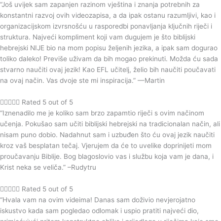
“Još uvijek sam zapanjen razinom vještina i znanja potrebnih za
konstantni razvoj ovih videozapisa, a da ipak ostanu razumljivi, kao i
organizacijskom izvrsnošću u rasporedbi ponavljanja ključnih riječi i
struktura. Najveći kompliment koji vam dugujem je što biblijski
hebrejski NIJE bio na mom popisu željenih jezika, a ipak sam dogurao
toliko daleko! Previše uživam da bih mogao prekinuti. Možda ću sada
stvarno naučiti ovaj jezik! Kao EFL učitelj, želio bih naučiti poučavati
na ovaj način. Vas dvoje ste mi inspiracija.” —Martin





Rated 5 out of 5
“Iznenadilo me je koliko sam brzo zapamtio riječi s ovim načinom
učenja. Pokušao sam učiti biblijski hebrejski na tradicionalan način, ali
nisam puno dobio. Nadahnut sam i uzbuđen što ću ovaj jezik naučiti
kroz vaš besplatan tečaj. Vjerujem da će to uvelike doprinijeti mom
proučavanju Biblije. Bog blagoslovio vas i službu koja vam je dana, i
Krist neka se veliča.” –Rudytru





Rated 5 out of 5
“Hvala vam na ovim videima! Danas sam doživio nevjerojatno
iskustvo kada sam pogledao odlomak i uspio pratiti najveći dio,