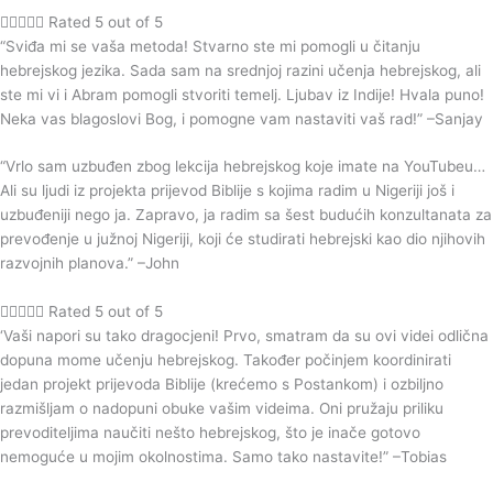





Rated 5 out of 5
“Sviđa mi se vaša metoda! Stvarno ste mi pomogli u čitanju
hebrejskog jezika. Sada sam na srednjoj razini učenja hebrejskog, ali
ste mi vi i Abram pomogli stvoriti temelj. Ljubav iz Indije! Hvala puno!
Neka vas blagoslovi Bog, i pomogne vam nastaviti vaš rad!” –Sanjay
“Vrlo sam uzbuđen zbog lekcija hebrejskog koje imate na YouTubeu…
Ali su ljudi iz projekta prijevod Biblije s kojima radim u Nigeriji još i
uzbuđeniji nego ja. Zapravo, ja radim sa šest budućih konzultanata za
prevođenje u južnoj Nigeriji, koji će studirati hebrejski kao dio njihovih
razvojnih planova.” –John





Rated 5 out of 5
‘Vaši napori su tako dragocjeni! Prvo, smatram da su ovi videi odlična
dopuna mome učenju hebrejskog. Također počinjem koordinirati
jedan projekt prijevoda Biblije (krećemo s Postankom) i ozbiljno
razmišljam o nadopuni obuke vašim videima. Oni pružaju priliku
prevoditeljima naučiti nešto hebrejskog, što je inače gotovo
nemoguće u mojim okolnostima. Samo tako nastavite!” –Tobias